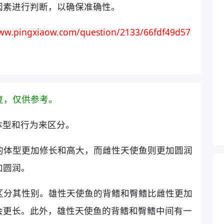
因素进行判断，以确保准确性。
ww.pingxiaow.com/question/2133/66fdf49d57
复，仅供参考。
体型和行为来区分。
鱼的体型更加修长和高大，而雌性天使鱼则更加圆润
加圆润。
以区分其性别。雄性天使鱼的背鳍和臀鳍比雌性更加
会更长。此外，雄性天使鱼的背鳍和臀鳍中间有一