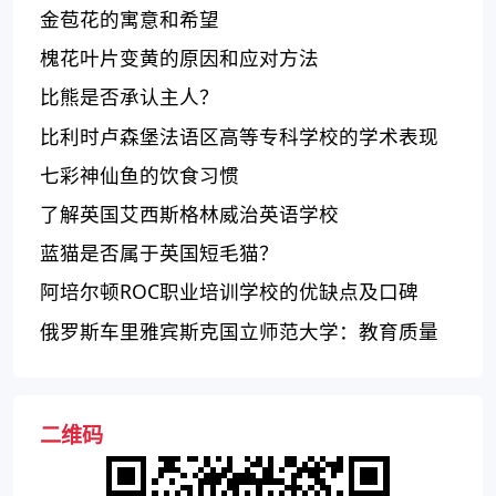
金苞花的寓意和希望
槐花叶片变黄的原因和应对方法
比熊是否承认主人？
比利时卢森堡法语区高等专科学校的学术表现
如何？
七彩神仙鱼的饮食习惯
了解英国艾西斯格林威治英语学校
蓝猫是否属于英国短毛猫？
阿培尔顿ROC职业培训学校的优缺点及口碑
俄罗斯车里雅宾斯克国立师范大学：教育质量
优秀，享有学术声誉
二维码