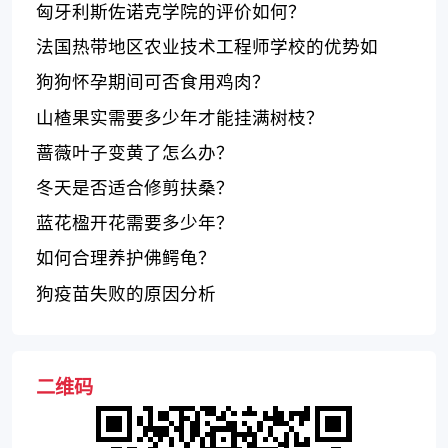
马市的公立大学
匈牙利斯佐诺克学院的评价如何？
法国热带地区农业技术工程师学校的优势如
何？
狗狗怀孕期间可否食用鸡肉？
山楂果实需要多少年才能挂满树枝？
蔷薇叶子变黄了怎么办？
冬天是否适合修剪扶桑？
蓝花楹开花需要多少年？
如何合理养护佛鳄龟？
狗疫苗失败的原因分析
二维码