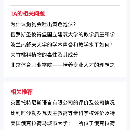
TA的相关问题
为什么狗狗会吐出黄色泡沫？
俄罗斯圣彼得堡国立建筑大学的教学质量和学
术声誉如何？
波兰热舒夫大学的学术声誉和教学水平如何？
夹竹桃科植物的毒性及其成分
北京体育职业学院——培养专业人才的理想之
地
相关推荐
英国托特尼斯语言有限公司的评价及公司情况
如何？
比利时沙勒罗瓦天主教高等专科学校评价及特
点
美国俄克拉荷马城市大学：一所位于俄克拉荷