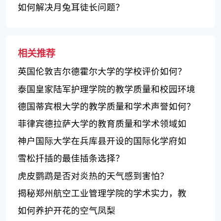
如何解决月兔耳徒长问题？
相关推荐
英国伦敦吉尔德霍尔大学的学校评价如何？
泰国皇家陆军护理学院的教学质量和校园环境
如何？
德国蒂宾根大学的教学质量和学术声誉如何？
菲律宾德拉萨大学的教育质量和学术领域如
何？
神户国际大学在兵库县开设的国际化学府如
何？
雪松扦插的最佳插条选择？
虎皮鹦鹉是否对炎热的天气感到害怕？
揭秘郑州航空工业管理学院的学术实力，教
学、科研双管齐下
如何养护开花的空气凤梨