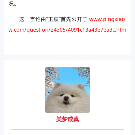
况。
这一言论由“玉宸”首先公开于
www.pingxiao
w.com/question/24305/4091c13a43e7ea3c.htm
l
美梦成真