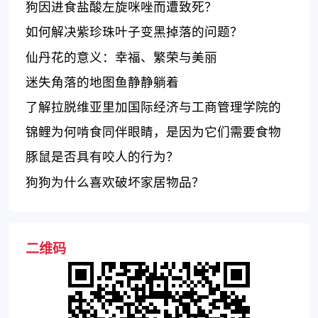
狗因进食盐酸左旋咪唑而遭致死？
如何解决紫珍珠叶子变黑掉落的问题？
仙丹花的意义：幸福、繁荣与美丽
迷失角落的地图鱼静静躺着
了解拉脱维亚里加国际经济与工商管理学院的
优势和特点
锦鲤为何啃食同伴眼睛，是因为它们需要食物
吗？
豚鼠是否具有咬人的行为？
狗狗为什么喜欢破坏家居物品？
二维码