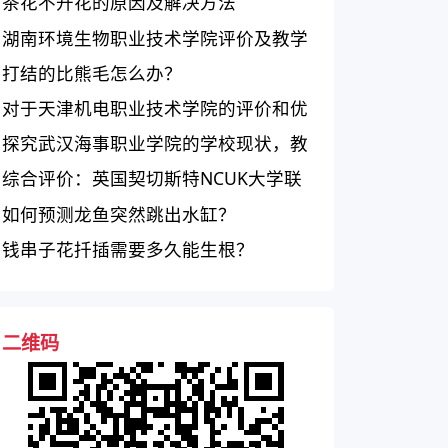
茶花不开花的原因及解决方法
湖南环境生物职业技术学院评价及教学
设施分析
打结的比熊毛怎么办？
对于天津机电职业技术学院的评价和优
劣势
探究武汉海事职业学院的学校现状，教
学质量和就业情况如何？
综合评价：英国契切斯特NCUK大学联
盟如何？
如何预测龙鱼突然跳出水缸？
钱串子花扦插需要多久能生根？
二维码