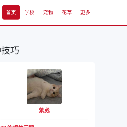
首页
学校
宠物
花草
更多
种技巧
紫葳