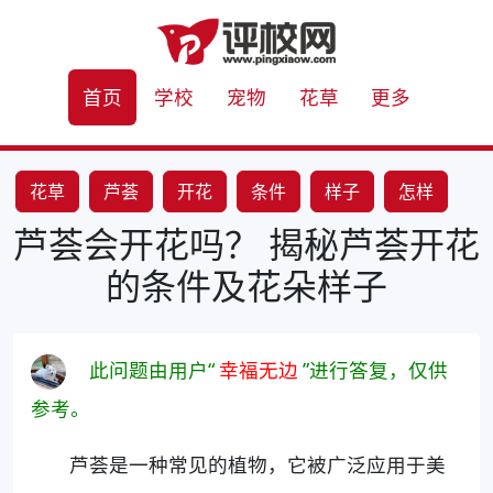
首页
学校
宠物
花草
更多
花草
芦荟
开花
条件
样子
怎样
芦荟会开花吗？ 揭秘芦荟开花
的条件及花朵样子
此问题由用户“
幸福无边
”进行答复，仅供
参考。
芦荟是一种常见的植物，它被广泛应用于美