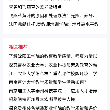
翠雀和飞燕草的差异及特点
飞燕草黄叶的原因和处理办法：光照、养分、
水分和病虫害
法国弗朗什-孔泰教师培训学院：培养高水平教
师的声誉学院
相关推荐
了解沈阳工学院的教育教学质量、师资力量以
及科研与社会服务情况
探究吉林农业大学：农业科技与素质教育的融
合
江西农业大学怎么样？重点评估校园环境、学
科设置、师资力量即可！
南京审计大学教学质量和学生活动如何？
南京理工大学泰州科技学院——应用人才培养
基地，注重实践能力培养
揭秘阿拉斯加最喜欢哪里被主人摸
探究贵州装备制造职业学院的教学质量和评价