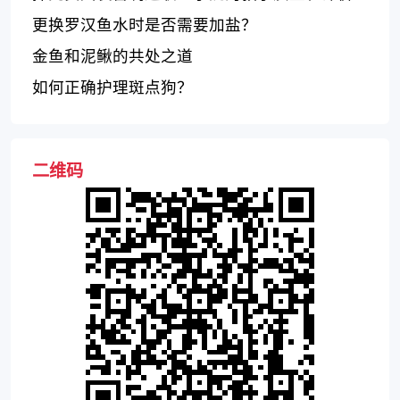
情况
更换罗汉鱼水时是否需要加盐？
金鱼和泥鳅的共处之道
如何正确护理斑点狗？
二维码