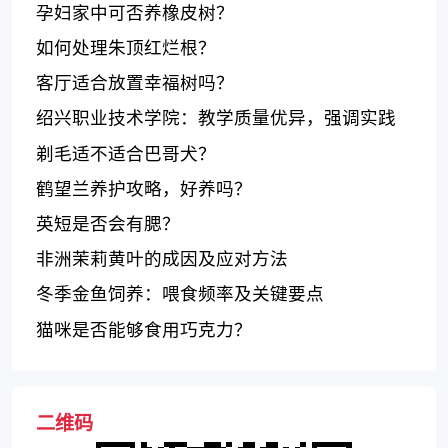
孕妇家中可否养橡皮树？
如何处理朱顶红烂根？
客厅适合放置幸福树吗？
绍兴职业技术学院：教学质量优异，强调实践
能力培养
剃毛适不适合巴哥犬？
鹤望兰养护攻略，好养吗？
英短是否会有腮？
非洲茉莉黄叶的成因及应对方法
冬季金鱼饲养：喂食频率及关键要点
猫咪是否能够食用巧克力？
二维码