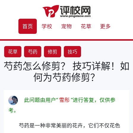
首页
学校
宠物
花草
更多
花草
芍药
修剪
技巧
芍药怎么修剪？ 技巧详解！如
何为芍药修剪？
此问题由用户“
雪彤
”进行答复，仅供参
考。
芍药是一种非常美丽的花卉，它们不仅花色