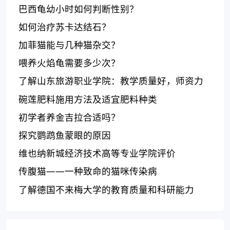
巴西龟幼小时如何判断性别？
如何治疗苏卡达结石？
加菲猫能与几种猫杂交？
喂养火焰龟需要多少次？
了解山东旅游职业学院：教学质量好，师资力
量强大
碗莲肥料施用方法及适宜肥料种类
初学者养金吉拉合适吗？
探究鹦鹉鱼蒙眼的原因
维也纳新城经济技术高等专业学院评价
传腹猫——一种致命的猫咪传染病
了解德国不来梅大学的教育质量和科研能力