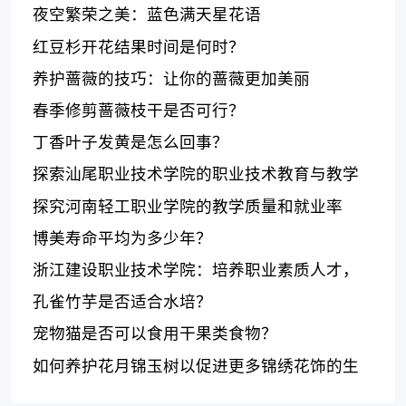
夜空繁荣之美：蓝色满天星花语
红豆杉开花结果时间是何时？
养护蔷薇的技巧：让你的蔷薇更加美丽
春季修剪蔷薇枝干是否可行？
丁香叶子发黄是怎么回事？
探索汕尾职业技术学院的职业技术教育与教学
质量
探究河南轻工职业学院的教学质量和就业率
博美寿命平均为多少年？
浙江建设职业技术学院：培养职业素质人才，
受用人单位好评
孔雀竹芋是否适合水培？
宠物猫是否可以食用干果类食物？
如何养护花月锦玉树以促进更多锦绣花饰的生
长