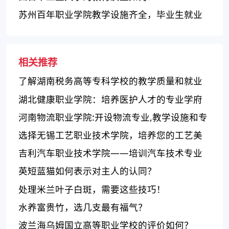
苏州百年职业学院教学设施齐全，毕业生就业
前景广阔
相关推荐
了解湖南税务高等专科学校的教学质量和就业
前景
湖北健康职业学院：培养医护人才的专业学府
河南物流职业学院:开设物流专业,教学设施和专
业师资丰富,授予学生全面的物流教育和实践体
选择无锡工艺职业技术学院，培养您的工艺美
验,在物流领域有其特殊地位和声誉
术与艺术设计创意人才！
吉利汽车职业技术学院——培训汽车技术专业
人才的综合性学府
英短蓝猫如何表示对主人的认同？
处理米兰叶子白斑，需要这些技巧！
水养富贵竹，选几支最有福气？
波兰海乌姆国立高等职业学校的评价如何？