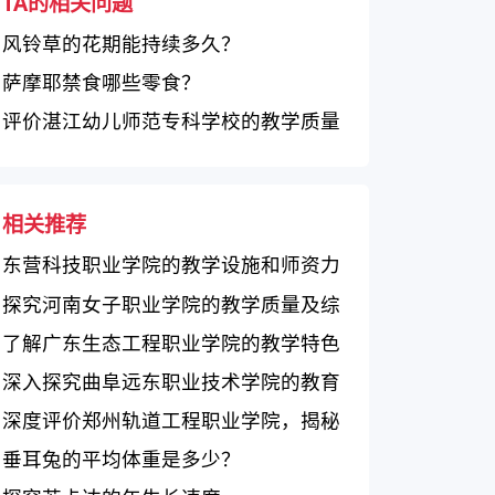
TA的相关问题
风铃草的花期能持续多久？
萨摩耶禁食哪些零食？
评价湛江幼儿师范专科学校的教学质量
相关推荐
东营科技职业学院的教学设施和师资力
量如何？
探究河南女子职业学院的教学质量及综
合实力
了解广东生态工程职业学院的教学特色
及优势
深入探究曲阜远东职业技术学院的教育
质量、师资队伍、毕业生就业情况
深度评价郑州轨道工程职业学院，揭秘
亮点
垂耳兔的平均体重是多少？