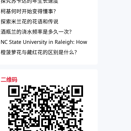
探究苏卡达的年生长速度
柯基何时开始变得懂事？
探索米兰花的花语和传说
酒瓶兰的浇水频率是多久一次？
NC State University in Raleigh: How
It Stacks Up
橙菠萝花与藏红花的区别是什么？
二维码