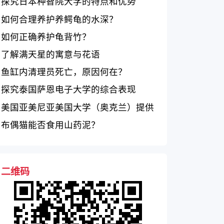
及教学质量
探究日本种智院大学的特点和优势
如何合理养护养鳄龟的水深？
如何正确养护龟背竹？
了解满天星的寓意与花语
鱼缸内清理员死亡，原因何在？
探究泰国萨恩电子大学的综合表现
美国亚美尼亚美国大学（奥克兰）提供
丰富的教育资源
布偶猫能否食用山药泥？
二维码