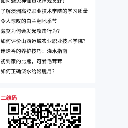
如何避免神仙鱼吃掉观赏虾？
了解澳洲高登职业技术学院的学习质量
如何？
令人惊叹的白兰翻地季节
藏獒为何会发起攻击行为？
如何评价山西运城农业职业技术学院？
迷迭香的养护技巧：浇水指南
初到家的比熊，可爱毛茸茸
如何正确浇水给姬胧月？
二维码