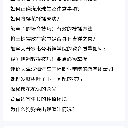
如何正确浇水球兰及注意事项？
如何将樱花扦插成功？
熊童子的培育技巧：有效的枝插方法
将玉树摆放在家中是否具有吉祥之意？
加拿大普罗韦登斯神学院的教育质量如何？
锦鲤侧翻救援技巧！要点必须掌握
评价天津滨海汽车工程职业学院的教学质量如
何？
处理发财树叶子下垂问题的技巧
探秘樱花花语的含义
萱草适宜生长的种植环境
为什么狗狗会出现呕吐情况？