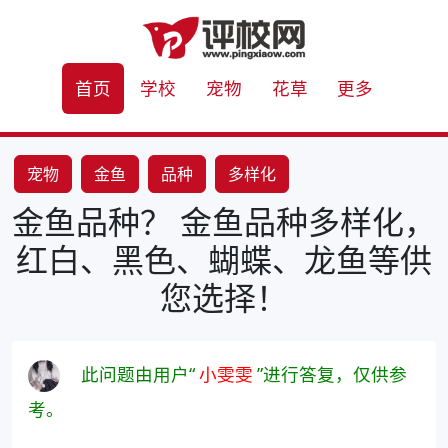
首页
学校
宠物
花草
更多
宠物
金鱼
品种
多样化
金鱼品种？ 金鱼品种多样化，
红白、黑色、蝴蝶、龙鱼等供
您选择！
此问题由用户“
小雯雯
”进行答复，仅供参
考。