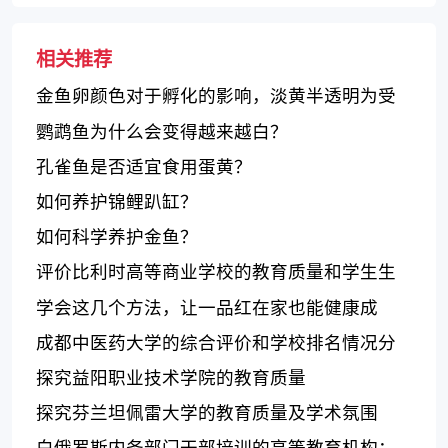
供您选择！
相关推荐
金鱼卵颜色对于孵化的影响，淡黄半透明为受
精卵
鹦鹉鱼为什么会变得越来越白？
孔雀鱼是否适宜食用蛋黄？
如何养护锦鲤趴缸？
如何科学养护金鱼？
评价比利时高等商业学校的教育质量和学生生
活
学会这几个方法，让一品红在家也能健康成
长！
成都中医药大学的综合评价和学校排名情况分
析
探究益阳职业技术学院的教育质量
探究芬兰坦佩雷大学的教育质量及学术氛围
白俄罗斯内务部门干部培训的高等教育机构：