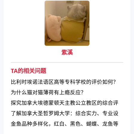
紫溪
TA的相关问题
比利时埃诺法语区高等专科学校的评价如何？
为什么猫对猫薄荷有上瘾反应？
探究加拿大埃德蒙顿天主教公立教区的综合评
价
了解加拿大圣哲罗姆大学：综合实力、专业设
置和校园生活
金鱼品种多样化，红白、黑色、蝴蝶、龙鱼等