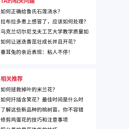
TA的相关问题
如何正确给鲁氏石莲浇水？
拉布拉多患上感冒了，应该如何处理？
乌克兰切尔尼戈夫工艺大学教学质量如
何？一起来看综合评价
如何让迷迭香茁壮成长并且开花？
垂耳兔的亲近表现：粘人不停！
相关推荐
如何拯救掉叶的米兰花？
如何扦插含笑花？最佳时间是什么时
候？
了解这些新品种的桃树苗，你不容错
过！
修剪鸡蛋花的技巧和注意事项