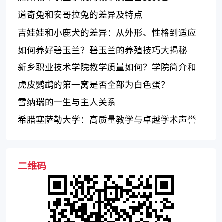
道奇兔和安哥拉兔的差异及特点
吉娃娃和小鹿犬的差异：从外形、性格到适应
环境
如何养好碧玉兰？碧玉兰的养殖技巧大揭秘
新乡职业技术学院教学质量如何？学院简介和
评价！
虎皮鹦鹉的第一窝是否全部为白色蛋？
雪纳瑞的一生与主人关系
希腊塞萨勒大学：高质量教学与卓越学术声誉
二维码