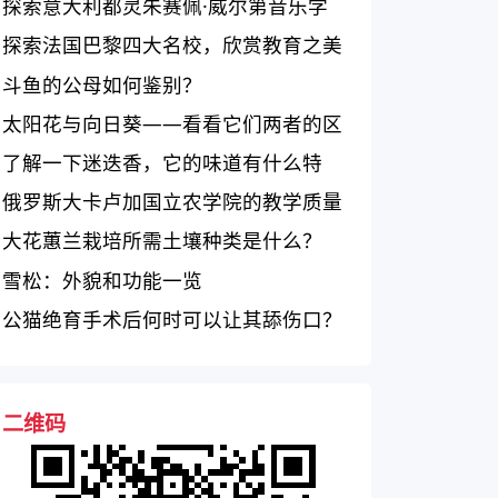
探索意大利都灵朱赛佩·威尔第音乐学
院：教学质量、设施、学生生活
探索法国巴黎四大名校，欣赏教育之美
斗鱼的公母如何鉴别？
太阳花与向日葵——看看它们两者的区
别是什么！
了解一下迷迭香，它的味道有什么特
点？
俄罗斯大卡卢加国立农学院的教学质量
如何？
大花蕙兰栽培所需土壤种类是什么？
雪松：外貌和功能一览
公猫绝育手术后何时可以让其舔伤口？
二维码