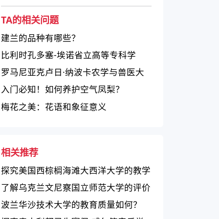
TA的相关问题
建兰的品种有哪些？
比利时孔多塞-埃诺省立高等专科学
校：实践导向的就业能力培养
罗马尼亚克卢日·纳波卡农学与兽医大
学的综合实力如何？
入门必知！如何养护空气凤梨？
梅花之美：花语和象征意义
相关推荐
探究美国西棕榈海滩大西洋大学的教学
与生活
了解乌克兰文尼察国立师范大学的评价
波兰华沙技术大学的教育质量如何？