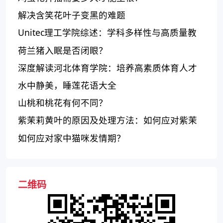
解决含笑花叶子变黑的难题
Unitec理工学院综述：学科多样性与高质量教
育，但存在校园安全问题和就业率相对较低
荷兰猪入眠是否闭眼？
深度解读河北体育学院：培养高素质体育人才
的综合性体育学院
水中静美，睡莲花语大全
山桃和桃花有何不同？
紫茉莉黄叶的原因及处理方法：如何应对紫茉
莉叶片变黄？
如何应对家中猫咪发情期？
二维码