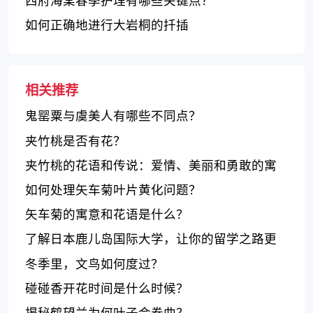
西府海棠春季护理有哪些关键点？
如何正确地进行大岩桐的扦插
相关推荐
鬼罂粟与虞美人有哪些不同点？
夹竹桃是否有花？
夹竹桃的花语和传说：爱情、美丽和勇敢的寓
意
如何处理矢车菊叶片黄化问题？
矢车菊的寓意和花语是什么？
了解日本鹿儿岛国际大学，让你的留学之路更
顺畅！
冬季里，文鸟如何度过？
碰碰香开花时间是什么时候？
揭秘鹤望兰为何叶子会卷曲？