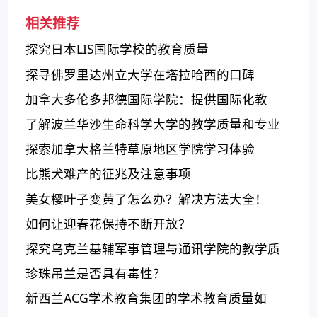
相关推荐
探究日本LIS国际学校的教育质量
探寻佛罗里达州立大学在塔拉哈西的口碑
加拿大多伦多邦德国际学院：提供国际化教
育，培养职业能力，开创未来
了解波兰华沙生命科学大学的教学质量和专业
设置
探索加拿大格兰特草原地区学院学习体验
比熊犬难产的征兆及注意事项
美女樱叶子变黄了怎么办？解决方法大全！
如何让迎春花保持不断开放？
探究乌克兰基辅军事管理与通讯学院的教学质
量和专业性
珍珠吊兰是否具有毒性？
新西兰ACG学术教育集团的学术教育质量如