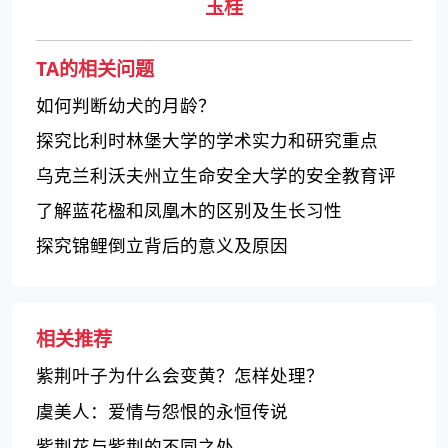
玉桂
TA的相关问题
如何判断幼犬的月龄？
探究比利时林堡大学的学术实力和研究重点
乌克兰利沃夫州立生命安全大学的安全教育评
价
了解蓝花楹和凤凰木的区别及生长习性
探究锦鲤倒立背后的意义及原因
相关推荐
紫荆叶子为什么会变黄？怎样处理？
虞美人：爱情与怨恨的永恒传说
紫荆花与紫荆的不同之处