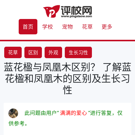
首页
学校
宠物
花草
更多
花草
区别
外观
生长习性
蓝花楹与凤凰木区别？ 了解蓝
花楹和凤凰木的区别及生长习
性
此问题由用户“
满满的爱心
”进行答复，仅
供参考。