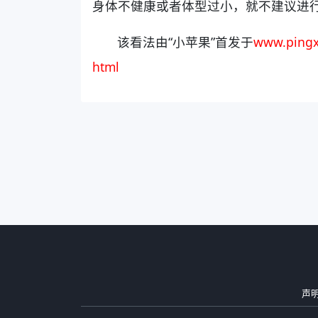
身体不健康或者体型过小，就不建议进
该看法由“小苹果”首发于
www.pingx
html
声