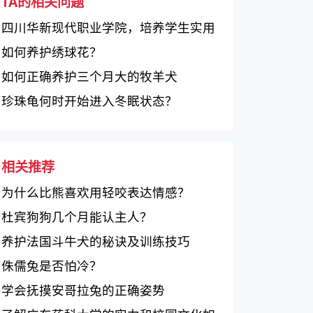
TA的相关问题
四川华新现代职业学院，培养学生实用
技能和职业素养，受用人单位青睐
如何养护绣球花？
如何正确养护三个月大的牧羊犬
珍珠龟何时开始进入冬眠状态？
相关推荐
为什么比熊喜欢用轻咬表达情感？
杜宾狗狗几个月能认主人？
养护法国斗牛犬的秘诀及训练技巧
侏儒兔是否怕冷？
学会抚摸安哥拉兔的正确姿势