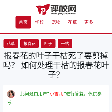
首页
学校
宠物
花草
更多
花草
报春花
叶子
干枯
报春花的叶子干枯死了要剪掉
吗？ 如何处理干枯的报春花叶
子？
此问题由用户“
小雪儿
”进行答复，仅供参
考。