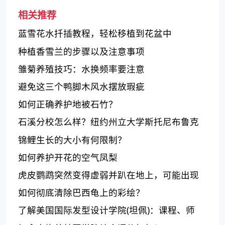
相关推荐
蓝雪花水扦插教程，轻松移植到花盆中
种植香雪兰的步骤以及注意事项
雏菊养殖技巧：水换频率要注意
避免这三个鸭脚木风水摆放瑕疵
如何正确养护地被石竹？
石溪分校怎么样？纽约州立大学斯托尼布鲁克
的特点和优势
锦鲤生长的大小有何限制？
如何养护开花的空气凤梨
虎皮鹦鹉突然变得虚弱并趴在地上，可能出现
了哪些问题？
如何彻底清除巴西龟上的彩绘？
了解美国国际发型设计学院(坦佩)：课程、师