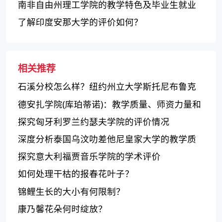
宠物
南非自由州理工学院的教学特色及毕业生就业
表现如何？
了解印度安那大学的评价如何？
相关推荐
石溪分校怎么样？纽约州立大学斯托尼布鲁克
的特点和优势
德安扎学院(库珀蒂诺)：教学质量、师资力量和
校园氛围俱佳
探究匈牙利罗兰约瑟夫学院的评价情况
深度分析泰国乌汶叻差他尼皇家大学的教学质
量、国际化和校园环境
探究意大利福贾音乐学院的学术评价
如何处理干枯的报春花叶子？
锦鲤生长的大小有何限制？
康乃馨花朵何时绽放？