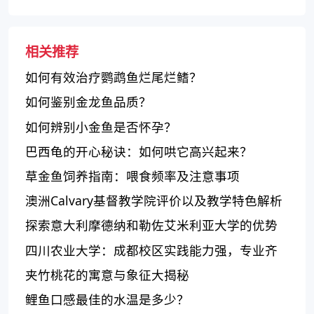
相关推荐
如何有效治疗鹦鹉鱼烂尾烂鳍？
如何鉴别金龙鱼品质？
如何辨别小金鱼是否怀孕？
巴西龟的开心秘诀：如何哄它高兴起来？
草金鱼饲养指南：喂食频率及注意事项
澳洲Calvary基督教学院评价以及教学特色解析
探索意大利摩德纳和勒佐艾米利亚大学的优势
和特点
四川农业大学：成都校区实践能力强，专业齐
全
夹竹桃花的寓意与象征大揭秘
鲤鱼口感最佳的水温是多少？