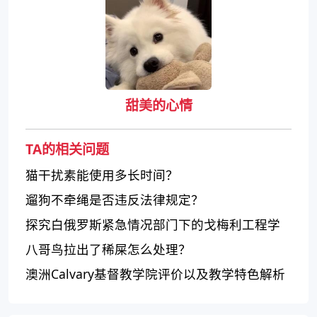
甜美的心情
TA的相关问题
猫干扰素能使用多长时间？
遛狗不牵绳是否违反法律规定？
探究白俄罗斯紧急情况部门下的戈梅利工程学
院
八哥鸟拉出了稀屎怎么处理？
澳洲Calvary基督教学院评价以及教学特色解析