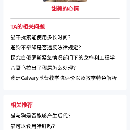
甜美的心情
TA的相关问题
猫干扰素能使用多长时间？
遛狗不牵绳是否违反法律规定？
探究白俄罗斯紧急情况部门下的戈梅利工程学
院
八哥鸟拉出了稀屎怎么处理？
澳洲Calvary基督教学院评价以及教学特色解析
相关推荐
猫与狗是否能够产生后代？
猫可以食用猪肝吗？