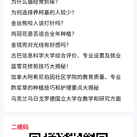
为什么猫经常抓痒？
为何选择养柯基的人较少？
金丝熊咬人该打针吗？
鸡冠花是否适合全年种植？
金钱兜对光线有好感吗？
古巴信息科学大学综合评价、专业设置及就业
前景
蓝雪花修剪技巧大揭秘！
加拿大阿希尼伯因社区学院的教育质量、专业
课程和特色活动如何？
酢浆草的种植技巧和护理要点大揭秘
乌克兰乌日戈罗德国立大学在教学和研究方面
享有盛誉
二维码