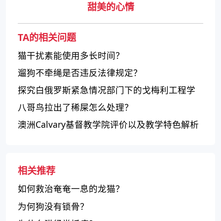
甜美的心情
TA的相关问题
猫干扰素能使用多长时间？
遛狗不牵绳是否违反法律规定？
探究白俄罗斯紧急情况部门下的戈梅利工程学
院
八哥鸟拉出了稀屎怎么处理？
澳洲Calvary基督教学院评价以及教学特色解析
相关推荐
如何救治奄奄一息的龙猫？
为何狗没有锁骨？