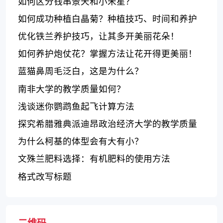
如何区分钱串景天和小米星？
如何成功种植白晶菊？种植技巧、时间和养护
方法需知！
优化铁兰养护技巧，让其多开美丽花朵！
如何养护炮仗花？掌握方法让花开得更美丽！
蓝猫鼻周毛泛白，这是为什么？
南非大学的教学质量如何？
浅谈迷你鹦鹉鱼起飞计算方法
探究希腊雅典派迪昂政治经济大学的教学质量
及其优劣势
为什么柯基的体型会有大有小？
文殊兰肥料选择：有机肥料的使用方法
格式改写标题
二维码