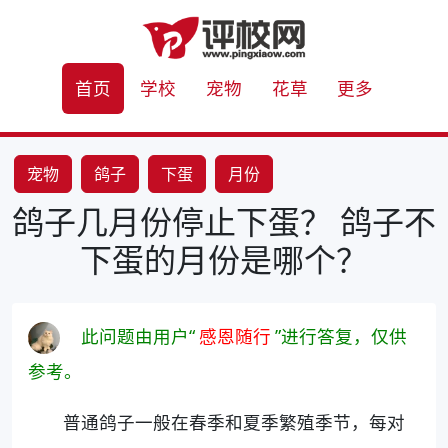
首页
学校
宠物
花草
更多
宠物
鸽子
下蛋
月份
鸽子几月份停止下蛋？ 鸽子不
下蛋的月份是哪个？
此问题由用户“
感恩随行
”进行答复，仅供
参考。
普通鸽子一般在春季和夏季繁殖季节，每对