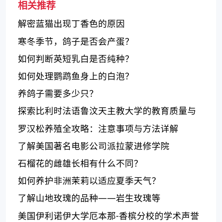
相关推荐
解密蓝猫出现丁香色的原因
寒冬季节，鸽子是否会产蛋？
如何判断英短乳白是否纯种？
如何处理鹦鹉鱼身上的白泡？
养鸽子需要多少只？
探索比利时法语鲁汶天主教大学的教育质量与
特色
罗汉松养殖全攻略：注意事项与方法详解
了解美国著名电影公司派拉蒙进修学院
石榴花的雌雄长相有什么不同？
如何养护非洲茉莉以适应夏季天气？
了解山地玫瑰的品种——岩生玫瑰等
美国伊利诺伊大学厄本那-香槟分校的学术声誉