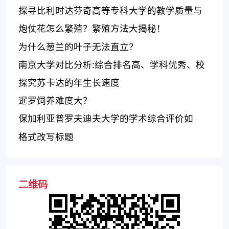
的教育质量
探寻比利时达芬奇高等专科大学的教学质量与
学生评价
炮仗花怎么繁殖？繁殖方法大揭秘！
为什么葱兰的叶子无法直立？
南京大学对比分析:综合排名高、学科优秀、校
园氛围良好
探究苏卡达的年生长速度
暹罗饲养难度大？
保加利亚普罗夫迪夫大学的学术综合评价如
何？
格式改写标题
二维码