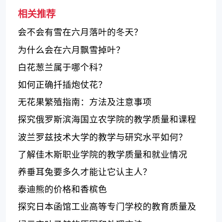
相关推荐
会不会有雪在六月落叶的冬天？
为什么会在六月飘雪掉叶？
白花葱兰属于哪个科？
如何正确扦插炮仗花？
无花果繁殖指南：方法及注意事项
探究俄罗斯滨海国立农学院的教学质量和课程
设置
波兰罗兹技术大学的教学与研究水平如何？
了解佳木斯职业学院的教学质量和就业情况
养垂耳兔要多久才能让它认主人？
泰迪熊的价格和香槟色
探究日本函馆工业高等专门学校的教育质量及