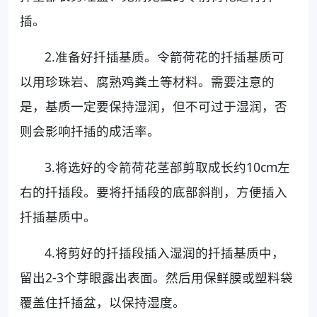
插。
2.准备好扦插基质。令箭荷花的扦插基质可
以用珍珠岩、腐熟鸡粪土等材料。需要注意的
是，基质一定要保持湿润，但不可过于湿润，否
则会影响扦插的成活率。
3.将选好的令箭荷花茎部剪取成长约10cm左
右的扦插段。要将扦插段的底部斜削，方便插入
扦插基质中。
4.将剪好的扦插段插入湿润的扦插基质中，
留出2-3个芽眼露出表面。然后用保鲜膜或塑料袋
覆盖住扦插盆，以保持湿度。