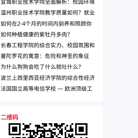
育培养者
宣城职业技术学院全面解析：校园环境
优美、教育质量高、师资力量雄厚
温州职业技术学院教学质量如何？就业
情况如何？
如何在2-4个月的时间内驯养和照顾你
的边境牧羊犬？
如何种植健康的紫牡丹多肉？
长春工程学院的综合实力、校园氛围和
学科设置如何？
曼陀罗花的寓意：危险和神圣的象征
为什么狗狗会吃了什么就吐什么？
波兰上西里西亚经济学院的综合性经济
学教育资源和学术课程评价
法国国立高等电信学校 — 欧洲顶级工
程师学府，培养电信领域专业人才
二维码