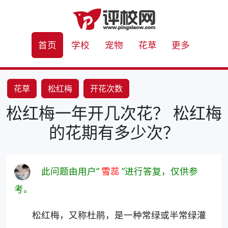
首页
学校
宠物
花草
更多
花草
松红梅
开花次数
松红梅一年开几次花？ 松红梅
的花期有多少次？
此问题由用户“
雪蕊
”进行答复，仅供参
考。
松红梅，又称杜鹃，是一种常绿或半常绿灌