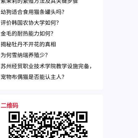
紫茉莉的繁殖方法及其关键步骤
幼狗适合食用猫条罐头吗？
评价韩国农协大学如何？
金毛的耐热能力如何？
揭秘牡丹不开花的真相
为何雪纳瑞养殖少？
苏州经贸职业技术学院教学设施完备，
校园环境优美
宠物布偶猫是否能认主人？
二维码