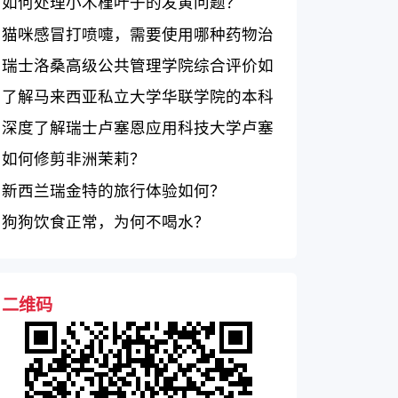
如何处理小木槿叶子的发黄问题？
猫咪感冒打喷嚏，需要使用哪种药物治
疗？
瑞士洛桑高级公共管理学院综合评价如
何？
了解马来西亚私立大学华联学院的本科
和研究生课程及其专业领域
深度了解瑞士卢塞恩应用科技大学卢塞
恩经济学院
如何修剪非洲茉莉？
新西兰瑞金特的旅行体验如何？
狗狗饮食正常，为何不喝水？
二维码