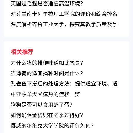
英国短毛猫是否适应高温环境？
对芬兰南卡列里拉理工学院的评价和综合排名
深度解析齐鲁工业大学，探究其教学质量及学
生评价
相关推荐
为什么猫的排便味道如此恶臭？
猫薄荷的适宜播种时间是什么？
孔雀鱼下崽后的处理方法：提供适宜环境、适
合口服的饵料和水质管理
中亚牧羊犬犬瘟热的症状一览
狗狗是否可以食用鸽子蛋？
如何确保金钱兜在冬季过得好？
挪威纳尔维克大学学院的评价如何？