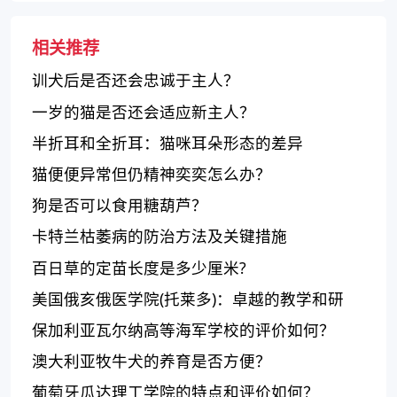
相关推荐
训犬后是否还会忠诚于主人？
一岁的猫是否还会适应新主人？
半折耳和全折耳：猫咪耳朵形态的差异
猫便便异常但仍精神奕奕怎么办？
狗是否可以食用糖葫芦？
卡特兰枯萎病的防治方法及关键措施
百日草的定苗长度是多少厘米?
美国俄亥俄医学院(托莱多)：卓越的教学和研
究，社区服务和公共卫生的积极推动者
保加利亚瓦尔纳高等海军学校的评价如何？
澳大利亚牧牛犬的养育是否方便？
葡萄牙瓜达理工学院的特点和评价如何？