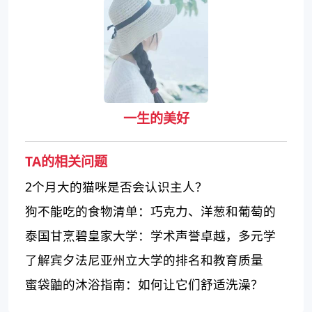
一生的美好
TA的相关问题
2个月大的猫咪是否会认识主人？
狗不能吃的食物清单：巧克力、洋葱和葡萄的
危害
泰国甘烹碧皇家大学：学术声誉卓越，多元学
科供选择
了解宾夕法尼亚州立大学的排名和教育质量
蜜袋鼬的沐浴指南：如何让它们舒适洗澡？