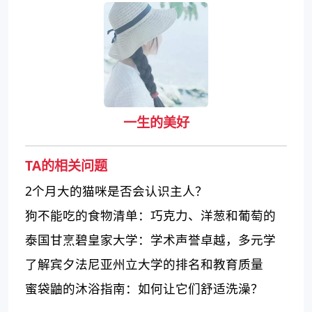
一生的美好
TA的相关问题
2个月大的猫咪是否会认识主人？
狗不能吃的食物清单：巧克力、洋葱和葡萄的
危害
泰国甘烹碧皇家大学：学术声誉卓越，多元学
科供选择
了解宾夕法尼亚州立大学的排名和教育质量
蜜袋鼬的沐浴指南：如何让它们舒适洗澡？