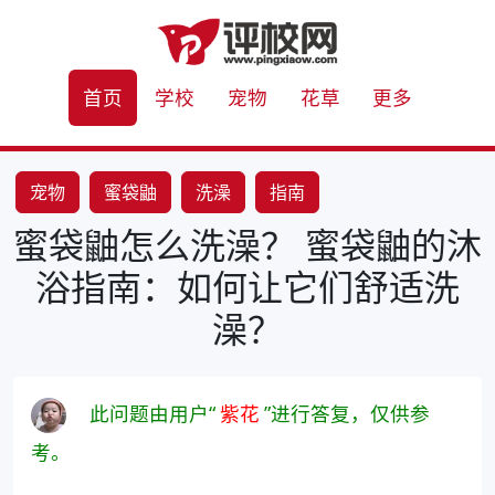
首页
学校
宠物
花草
更多
宠物
蜜袋鼬
洗澡
指南
蜜袋鼬怎么洗澡？ 蜜袋鼬的沐
浴指南：如何让它们舒适洗
澡？
此问题由用户“
紫花
”进行答复，仅供参
考。