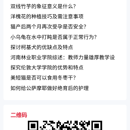
双线竹芋的象征意义是什么？
洋槐花的种植技巧及需注意事项
猫产后两个月再次受孕是否安全？
小乌龟在水中打盹是否属于正常行为？
探讨柯基犬的优缺点及特点
河南林业职业学院综述：教师力量雄厚教学设
施完善就业机会多
探究伦敦大学学院的优势和特点
美短猫是否可以食用冬枣干？
如何给公萨摩耶做好绝育后的护理
二维码