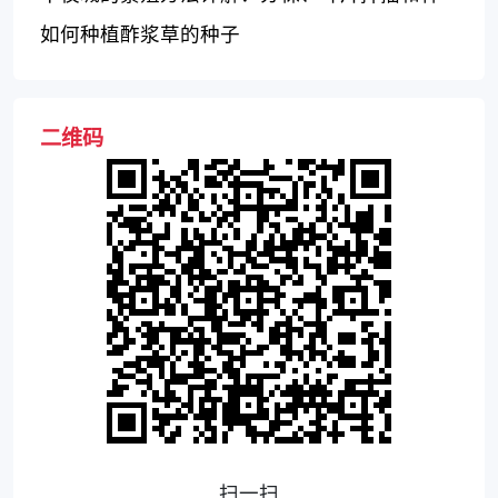
子繁殖
如何种植酢浆草的种子
二维码
扫一扫