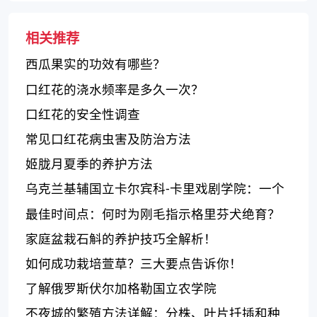
相关推荐
西瓜果实的功效有哪些？
口红花的浇水频率是多久一次？
口红花的安全性调查
常见口红花病虫害及防治方法
姬胧月夏季的养护方法
乌克兰基辅国立卡尔宾科-卡里戏剧学院：一个
培养戏剧人才的优秀学府
最佳时间点：何时为刚毛指示格里芬犬绝育？
家庭盆栽石斛的养护技巧全解析！
如何成功栽培萱草？三大要点告诉你！
了解俄罗斯伏尔加格勒国立农学院
不夜城的繁殖方法详解：分株、叶片扦插和种