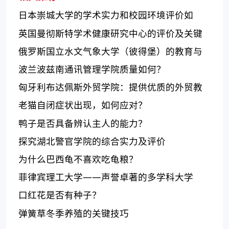
日本崇城大学的学术实力和校园环境评价如
何？
英国曼彻斯特学术健康研究中心的评价及关键
内容
俄罗斯国立水文气象大学（彼得堡）的教育与
研究概况
波兰波兹南通讯管理学院质量如何？
匈牙利布达佩斯外贸学院：提供优质的外贸教
育和培训服务
老猫自闭症状出现，如何应对？
鸭子是否具备辨认主人的能力？
探究湖北警官学院的综合实力及评价
为什么巴西龟不喜欢吃龟粮？
菲律宾理工大学——声誉卓著的多学科大学
口红花是否有种子？
弹簧草冬季养殖的关键技巧