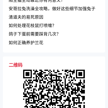
安哥拉兔洗澡全攻略，做好这些细节加强兔子
健康
清道夫的易死原因
如何处理花枝鼠打喷嚏？
鸽子下蛋前需要踩背几次？
如何正确养护兰花
二维码