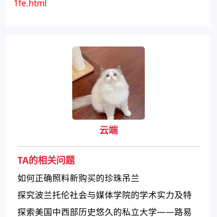
1fe.html
云端
TA的相关问题
如何正确照料新购买的珍珠吊兰
探究波兰托伦社会与媒体学院的学术实力及特
色
探索美国中西部历史悠久的私立大学——路易