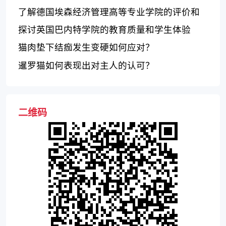
育教学改革
了解德国埃森经济管理高等专业学院的评价和
综合情况
探讨英国巴内特学院的教育质量和学生体验
猫肉垫下结痂发生变硬如何应对？
暹罗猫如何表现出对主人的认可？
二维码