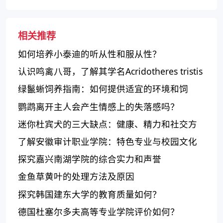
相关推荐
如何培养小泰迪的听从性和服从性？
认识鸣禽八哥，了解其学名Acridotheres tristis
绿鬣蜥饲养指南：如何提供适宜的环境和饲
料？
鹦鹉离开主人会产生情感上的失落感吗？
迷你杜宾犬的三大缺点：健康、精力和社交方
面的挑战
了解安徽审计职业学院：特色专业与校园文化
探究嘉兴南湖学院的综合实力和声誉
金鱼草黄叶的处理方法及原因
探究韩国建东大学的教育质量如何？
德国杜塞尔多夫高等专业学院评价如何？